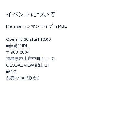
イベントについて
Me-rise ワンマンライブ in MBL

Open 15:30 start 16:00
■‪会場/ MBL

〒963-8004

福島県郡山市中町１１-２

GLOBAL VIEW 郡山 B1

■料金

前売2,500円(D別)

当日500円UP

撮影(写真)別途1,000円

■予約 主催一括予約‬

‪■出演者‬　Me-rise