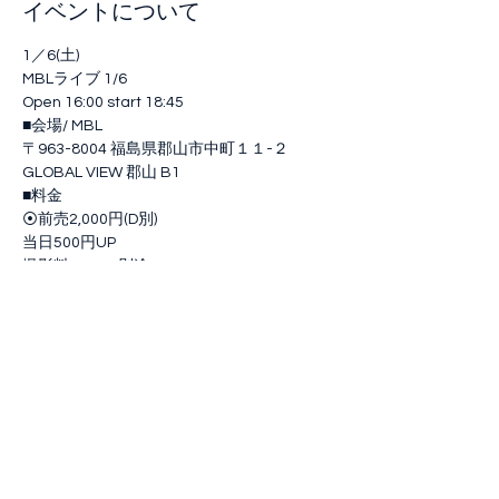
イベントについて
1／6(土)

MBLライブ 1/6

‪‪Open 16:00 start 18:45

■‪会場/ MBL

〒963-8004 福島県郡山市中町１１-２

GLOBAL VIEW 郡山 B1

■料金

⦿前売2,000円(D別)

当日500円UP

撮影料¥1,000別途

■出演者‬

せせらぎ小町 / Me-rise / Dorothy Little 
Happy
このイベントをシェア