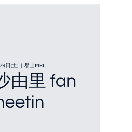
29日(土)
  |  
郡山MBL
由里 fan
eetin