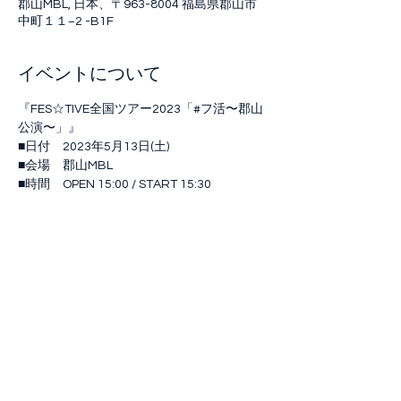
郡山MBL, 日本、〒963-8004 福島県郡山市
中町１１−2 -B1F
イベントについて
『FES☆TIVE全国ツアー2023「#フ活〜郡山
公演〜」』
■日付　2023年5月13日(土)
■会場　郡山MBL
■時間　OPEN 15:00 / START 15:30
■料金　一般 ¥2,500（+1D代）
■出演者　FES☆TIVE
さらに表示
このイベントをシェア