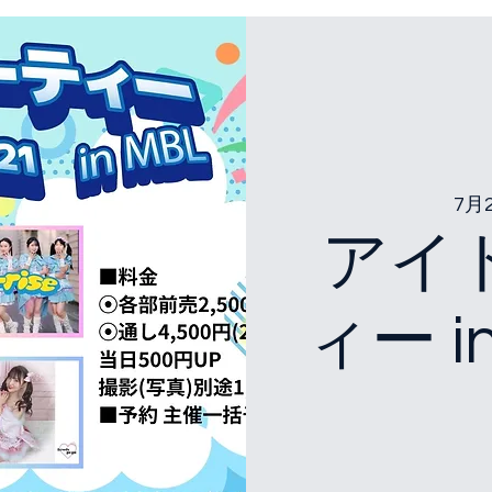
7月
アイ
ィー in