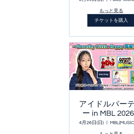
もっと見る
チケットを購入
アイドルパー
ー in MBL 2026
26〜Dorothy
4月26日(日)
Little Happy 
もっと見る