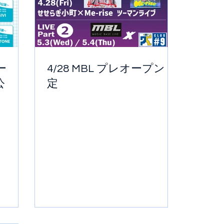
ー
4/28 MBL プレオープン 決
公
定