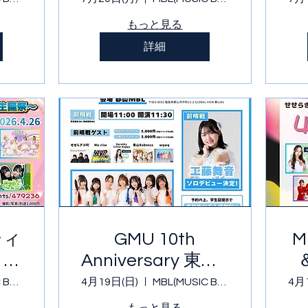
もっと見る
詳細
ティ
GMU 10th
M
 4
Anniversary 東北6
県ツアー 福島
MBL(MUSIC BASE LIVE)
4月19日(日)
MBL(MUSIC BASE LIVE)
4月
風香
もっと見る