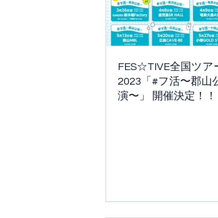
FES☆TIVE全国ツア
2023「#フ活〜郡山
演〜」 開催決定！！