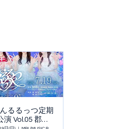
んるるっつ定期
公演 Vol.05 郡山
MBL
19日(日)
MBL(MUSIC BASE LIVE)