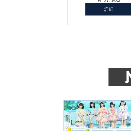
生誕祭〜
詳細
​