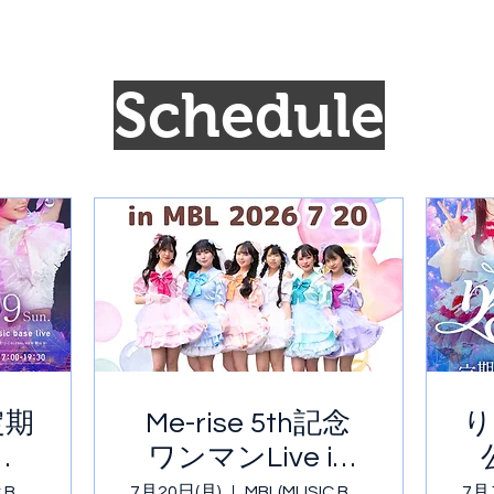
​Schedule
定期
Me-rise 5th記念
り
郡山
ワンマンLive in
MBL 2026 7 20
MBL(MUSIC BASE LIVE)
7月20日(月)
MBL(MUSIC BASE LIVE)
7月