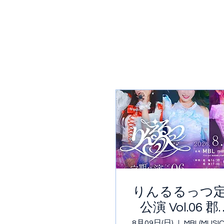
りんるるっつ
公演 Vol.06 
MBL
8月09日(日)